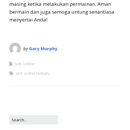
masing ketika melakukan permainan. Aman
bermain dan juga semoga untung senantiasa
menyertai Anda!
by
Gary Murphy
Judi Online
slot online terbaru