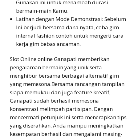
Gunakan ini untuk menambah durasi
bermain-main Kamu.
Latihan dengan Mode Demonstrasi: Sebelum
Ini berjudi bersama dana nyata, coba gim
internal fashion contoh untuk mengerti cara
kerja gim bebas ancaman.
Slot Online online Ganapati memberikan
pengalaman bermain yang unik serta
menghibur bersama berbagai alternatif gim
yang memesona.Bersama rancangan tampilan
siapa memukau dan juga feature kreatif,
Ganapati sudah berhasil memesona
konsentrasi melimpah partisipan. Dengan
mencermati petunjuk ini serta menerapkan tips
yang diserahkan, Anda mampu meningkatkan
kesempatan berhasil dan mengalami masing-