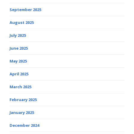
September 2025
August 2025
July 2025
June 2025
May 2025
April 2025
March 2025
February 2025
January 2025
December 2024