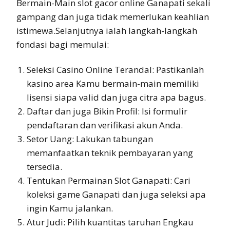
Bermain-Main slot gacor online Ganapati sekali
gampang dan juga tidak memerlukan keahlian
istimewa.Selanjutnya ialah langkah-langkah
fondasi bagi memulai:
Seleksi Casino Online Terandal: Pastikanlah
kasino area Kamu bermain-main memiliki
lisensi siapa valid dan juga citra apa bagus.
Daftar dan juga Bikin Profil: Isi formulir
pendaftaran dan verifikasi akun Anda.
Setor Uang: Lakukan tabungan
memanfaatkan teknik pembayaran yang
tersedia.
Tentukan Permainan Slot Ganapati: Cari
koleksi game Ganapati dan juga seleksi apa
ingin Kamu jalankan.
Atur Judi: Pilih kuantitas taruhan Engkau