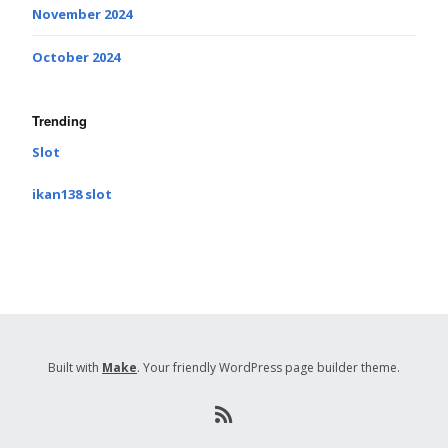
November 2024
October 2024
Trending
Slot
ikan138 slot
Built with
Make
. Your friendly WordPress page builder theme.