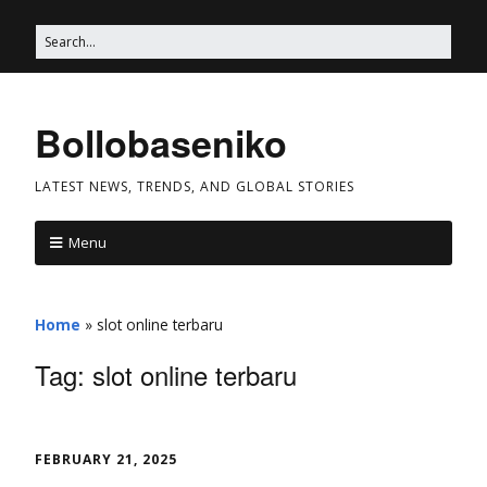
Bollobaseniko
LATEST NEWS, TRENDS, AND GLOBAL STORIES
Menu
Home
»
slot online terbaru
Tag:
slot online terbaru
FEBRUARY 21, 2025