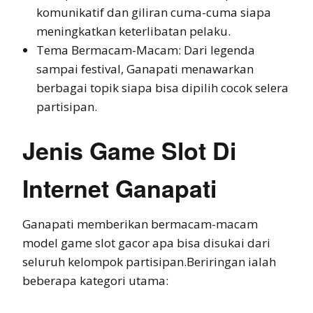
komunikatif dan giliran cuma-cuma siapa
meningkatkan keterlibatan pelaku.
Tema Bermacam-Macam: Dari legenda
sampai festival, Ganapati menawarkan
berbagai topik siapa bisa dipilih cocok selera
partisipan.
Jenis Game Slot Di
Internet Ganapati
Ganapati memberikan bermacam-macam
model game slot gacor apa bisa disukai dari
seluruh kelompok partisipan.Beriringan ialah
beberapa kategori utama: