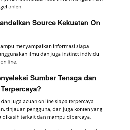
el onlen.
gandalkan Source Kekuatan On
mampu menyampaikan informasi siapa
enggunakan ilmu dan juga instinct individu
n line.
Menyeleksi Sumber Tenaga dan
 Terpercaya?
dan juga acuan on line siapa terpercaya
n, tinjauan pengguna, dan juga konten yang
a dikasih terkait dan mampu dipercaya.