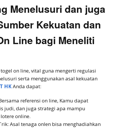
g Menelusuri dan juga
Sumber Kekuatan dan
On Line bagi Meneliti
gel on line, vital guna mengerti regulasi
nelusuri serta menggunakan asal kekuatan
T HK
Anda dapat:
ersama referensi on line, Kamu dapat
is judi, dan juga strategi apa mampu
otere online.
rik: Asal tenaga onlen bisa menghadiahkan