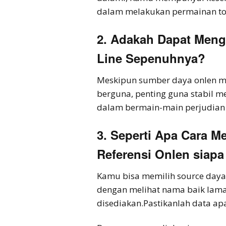
dalam melakukan permainan tog
2. Adakah Dapat Men
Line Sepenuhnya?
Meskipun sumber daya onlen 
berguna, penting guna stabil m
dalam bermain-main perjudian o
3. Seperti Apa Cara 
Referensi Onlen siapa
Kamu bisa memilih source daya 
dengan melihat nama baik lama
disediakan.Pastikanlah data ap