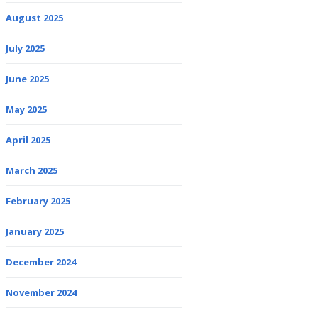
August 2025
July 2025
June 2025
May 2025
April 2025
March 2025
February 2025
January 2025
December 2024
November 2024