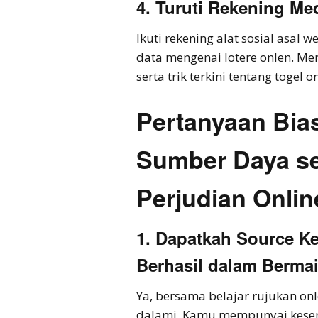
4. Turuti Rekening Me
Ikuti rekening alat sosial asal
data mengenai lotere onlen. Mer
serta trik terkini tentang togel on
Pertanyaan Bias
Sumber Daya se
Perjudian Onlin
1. Dapatkah Source K
Berhasil dalam Berma
Ya, bersama belajar rujukan on
dalami, Kamu mempunyai kesem