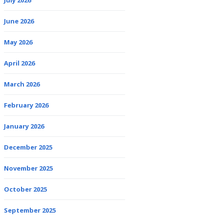
July 2026
June 2026
May 2026
April 2026
March 2026
February 2026
January 2026
December 2025
November 2025
October 2025
September 2025