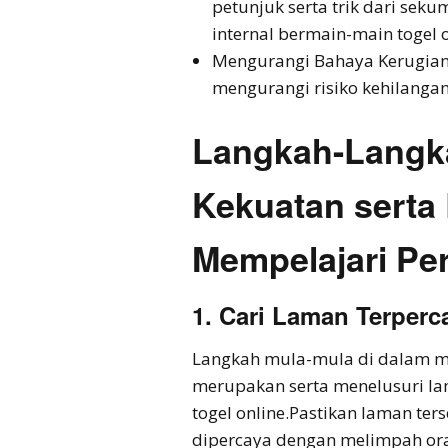
petunjuk serta trik dari sek
internal bermain-main togel o
Mengurangi Bahaya Kerugian
mengurangi risiko kehilangan
Langkah-Langk
Kekuatan serta 
Mempelajari Per
1. Cari Laman Terperc
Langkah mula-mula di dalam me
merupakan serta menelusuri la
togel online.Pastikan laman te
dipercaya dengan melimpah or