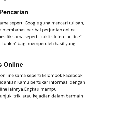
 Pencarian
ma seperti Google guna mencari tulisan,
 membahas perihal perjudian online.
sifik sama seperti “taktik lotere on line”
l onlen” bagi memperoleh hasil yang
s Online
n line sama seperti kelompok Facebook
udahkan Kamu bertukar informasi dengan
 line lainnya.Engkau mampu
juk, trik, atau kejadian dalam bermain