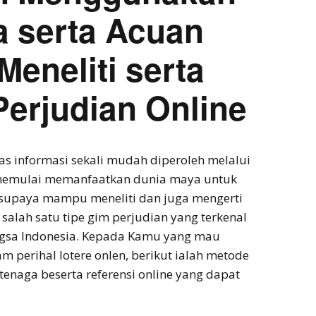
a serta Acuan
Meneliti serta
Perjudian Online
litas informasi sekali mudah diperoleh melalui
memulai memanfaatkan dunia maya untuk
 supaya mampu meneliti dan juga mengerti
h salah satu tipe gim perjudian yang terkenal
gsa Indonesia. Kepada Kamu yang mau
 perihal lotere onlen, berikut ialah metode
tenaga beserta referensi online yang dapat