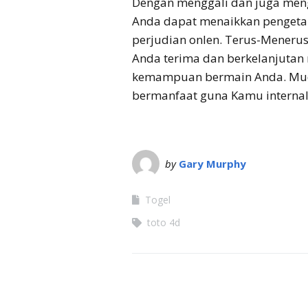
Dengan menggali dan juga meng
Anda dapat menaikkan pengetah
perjudian onlen. Terus-Meneru
Anda terima dan berkelanjutan
kemampuan bermain Anda. Muda
bermanfaat guna Kamu internal 
by
Gary Murphy
Togel
toto 4d