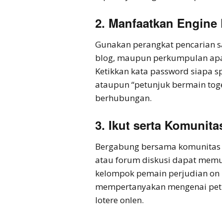
2. Manfaatkan Engine
Gunakan perangkat pencarian sa
blog, maupun perkumpulan apa
Ketikkan kata password siapa spe
ataupun “petunjuk bermain toge
berhubungan.
3. Ikut serta Komunita
Bergabung bersama komunitas o
atau forum diskusi dapat mem
kelompok pemain perjudian on
mempertanyakan mengenai petun
lotere onlen.