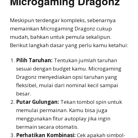
Microgaming Dragonz
Meskipun terdengar kompleks, sebenarnya
memainkan Microgaming Dragonz cukup
mudah, bahkan untuk pemula sekalipun.
Berikut langkah dasar yang perlu kamu ketahui:
Pilih Taruhan:
Tentukan jumlah taruhan
sesuai dengan budget kamu. Microgaming
Dragonz menyediakan opsi taruhan yang
fleksibel, mulai dari nominal kecil sampai
besar.
Putar Gulungan:
Tekan tombol spin untuk
memulai permainan. Kamu bisa juga
menggunakan fitur autoplay jika ingin
bermain secara otomatis.
Perhatikan Kombinasi:
Cek apakah simbol-