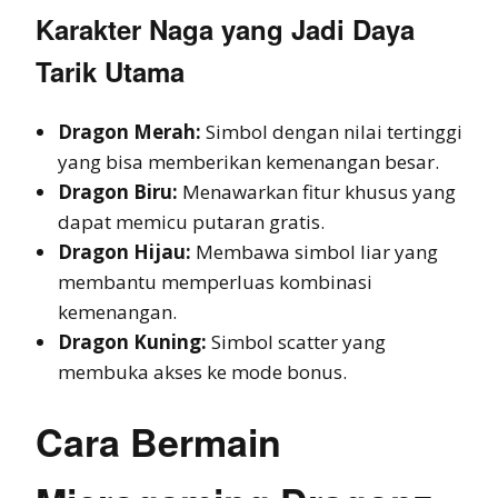
Karakter Naga yang Jadi Daya
Tarik Utama
Dragon Merah:
Simbol dengan nilai tertinggi
yang bisa memberikan kemenangan besar.
Dragon Biru:
Menawarkan fitur khusus yang
dapat memicu putaran gratis.
Dragon Hijau:
Membawa simbol liar yang
membantu memperluas kombinasi
kemenangan.
Dragon Kuning:
Simbol scatter yang
membuka akses ke mode bonus.
Cara Bermain