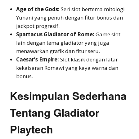
Age of the Gods:
Seri slot bertema mitologi
Yunani yang penuh dengan fitur bonus dan
jackpot progresif.
Spartacus Gladiator of Rome:
Game slot
lain dengan tema gladiator yang juga
menawarkan grafik dan fitur seru.
Caesar’s Empire:
Slot klasik dengan latar
kekaisaran Romawi yang kaya warna dan
bonus.
Kesimpulan Sederhana
Tentang Gladiator
Playtech