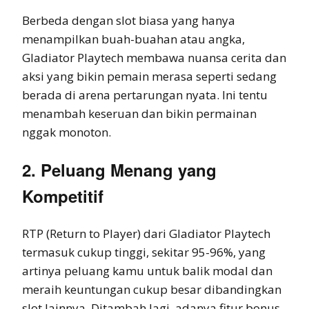
Berbeda dengan slot biasa yang hanya
menampilkan buah-buahan atau angka,
Gladiator Playtech membawa nuansa cerita dan
aksi yang bikin pemain merasa seperti sedang
berada di arena pertarungan nyata. Ini tentu
menambah keseruan dan bikin permainan
nggak monoton.
2. Peluang Menang yang
Kompetitif
RTP (Return to Player) dari Gladiator Playtech
termasuk cukup tinggi, sekitar 95-96%, yang
artinya peluang kamu untuk balik modal dan
meraih keuntungan cukup besar dibandingkan
slot lainnya. Ditambah lagi, adanya fitur bonus