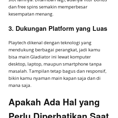
dan free spins semakin memperbesar
kesempatan menang.
3. Dukungan Platform yang Luas
Playtech dikenal dengan teknologi yang
mendukung berbagai perangkat, jadi kamu
bisa main Gladiator ini lewat komputer
desktop, laptop, maupun smartphone tanpa
masalah. Tampilan tetap bagus dan responsif,
bikin kamu nyaman main kapan saja dan di
mana saja.
Apakah Ada Hal yang
Perlu Diperhatikan Saat