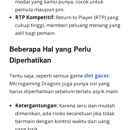
modal yang kamu punya, cocok untuk
pemula maupun pro.
RTP Kompetitif:
Return to Player (RTP) yang
cukup tinggi, memberi peluang menang yang
adil bagi pemain.
Beberapa Hal yang Perlu
Diperhatikan
Tentu saja, seperti semua game
slot gacor
,
Microgaming Dragonz juga punya sisi yang
harus diperhatikan sebelum terlalu asyik main:
Ketergantungan:
Karena seru dan mudah
dimainkan, ada risiko kecanduan jika tidak
bermain dengan kontrol waktu dan uang
yang baik.