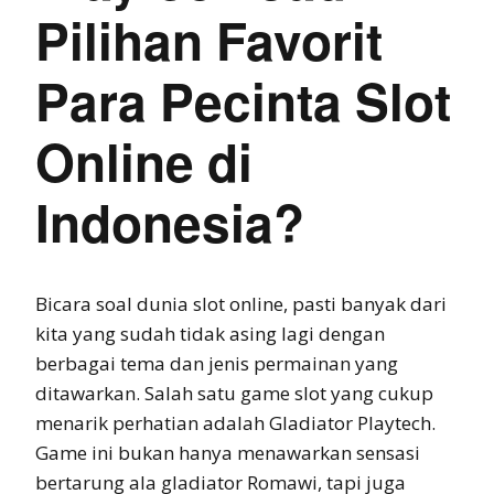
Pilihan Favorit
Para Pecinta Slot
Online di
Indonesia?
Bicara soal dunia slot online, pasti banyak dari
kita yang sudah tidak asing lagi dengan
berbagai tema dan jenis permainan yang
ditawarkan. Salah satu game slot yang cukup
menarik perhatian adalah Gladiator Playtech.
Game ini bukan hanya menawarkan sensasi
bertarung ala gladiator Romawi, tapi juga