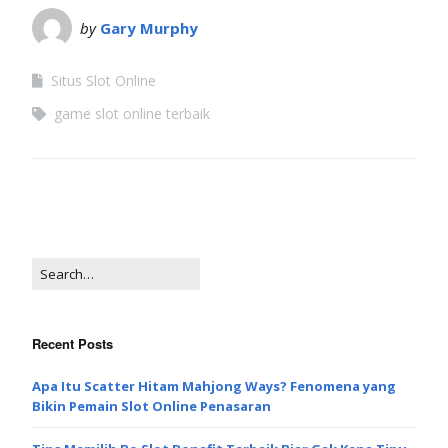
by
Gary Murphy
Situs Slot Online
game slot online terbaik
Recent Posts
Apa Itu Scatter Hitam Mahjong Ways? Fenomena yang
Bikin Pemain Slot Online Penasaran