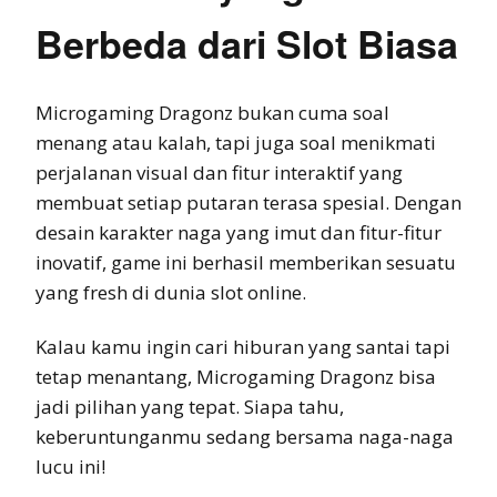
Berbeda dari Slot Biasa
Microgaming Dragonz bukan cuma soal
menang atau kalah, tapi juga soal menikmati
perjalanan visual dan fitur interaktif yang
membuat setiap putaran terasa spesial. Dengan
desain karakter naga yang imut dan fitur-fitur
inovatif, game ini berhasil memberikan sesuatu
yang fresh di dunia slot online.
Kalau kamu ingin cari hiburan yang santai tapi
tetap menantang, Microgaming Dragonz bisa
jadi pilihan yang tepat. Siapa tahu,
keberuntunganmu sedang bersama naga-naga
lucu ini!