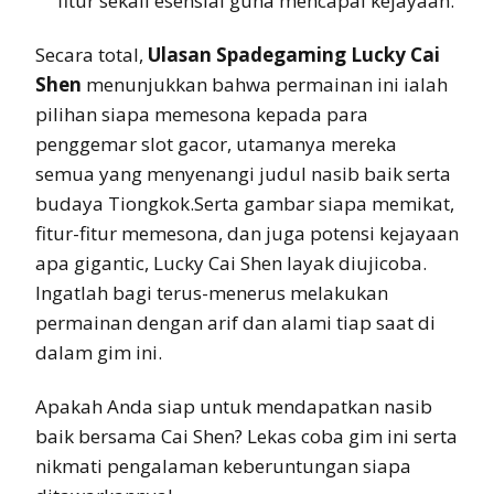
fitur sekali esensial guna mencapai kejayaan.
Secara total,
Ulasan Spadegaming Lucky Cai
Shen
menunjukkan bahwa permainan ini ialah
pilihan siapa memesona kepada para
penggemar slot gacor, utamanya mereka
semua yang menyenangi judul nasib baik serta
budaya Tiongkok.Serta gambar siapa memikat,
fitur-fitur memesona, dan juga potensi kejayaan
apa gigantic, Lucky Cai Shen layak diujicoba.
Ingatlah bagi terus-menerus melakukan
permainan dengan arif dan alami tiap saat di
dalam gim ini.
Apakah Anda siap untuk mendapatkan nasib
baik bersama Cai Shen? Lekas coba gim ini serta
nikmati pengalaman keberuntungan siapa