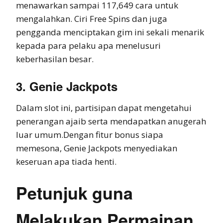
menawarkan sampai 117,649 cara untuk
mengalahkan. Ciri Free Spins dan juga
pengganda menciptakan gim ini sekali menarik
kepada para pelaku apa menelusuri
keberhasilan besar.
3. Genie Jackpots
Dalam slot ini, partisipan dapat mengetahui
penerangan ajaib serta mendapatkan anugerah
luar umum.Dengan fitur bonus siapa
memesona, Genie Jackpots menyediakan
keseruan apa tiada henti.
Petunjuk guna
Melakukan Permainan