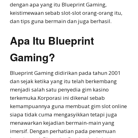
dengan apa yang itu Blueprint Gaming,
keistimewaan sebab slot-slot orang-orang itu,
dan tips guna bermain dan juga berhasil.
Apa Itu Blueprint
Gaming?
Blueprint Gaming didirikan pada tahun 2001
dan sejak ketika yang itu telah berkembang
menjadi salah satu penyedia gim kasino
terkemuka.Korporasi ini dikenal sebab
kemampuannya guna membuat gim slot online
siapa tidak cuma mengasyikkan tetapi juga
menawarkan kejadian bermain-main yang
imersif. Dengan perhatian pada penemuan