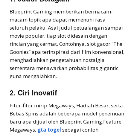
Blueprint Gaming memberikan bermacam-
macam topik apa dapat memenuhi rasa
seluruh pelaku. Asal judul petualangan sampai
movie populer, tiap slot didesain dengan
rincian yang cermat. Contohnya, slot gacor “The
Goonies” apa terinspirasi dari film konvensional,
menghadiahkan pengetahuan nostalgia
sementara menawarkan probabilitas gigantic
guna mengalahkan.
2. Ciri Inovatif
Fitur-fitur mirip Megaways, Hadiah Besar, serta
Bebas Spins adalah beberapa model penemuan
baru apa dijual oleh Blueprint Gaming.Feature
Megaways,
gta togel
sebagai contoh,