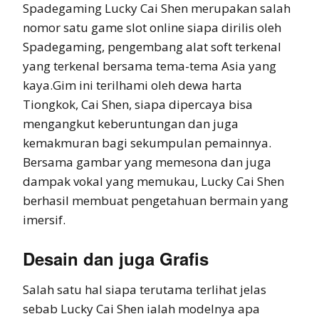
Spadegaming Lucky Cai Shen merupakan salah
nomor satu game slot online siapa dirilis oleh
Spadegaming, pengembang alat soft terkenal
yang terkenal bersama tema-tema Asia yang
kaya.Gim ini terilhami oleh dewa harta
Tiongkok, Cai Shen, siapa dipercaya bisa
mengangkut keberuntungan dan juga
kemakmuran bagi sekumpulan pemainnya.
Bersama gambar yang memesona dan juga
dampak vokal yang memukau, Lucky Cai Shen
berhasil membuat pengetahuan bermain yang
imersif.
Desain dan juga Grafis
Salah satu hal siapa terutama terlihat jelas
sebab Lucky Cai Shen ialah modelnya apa