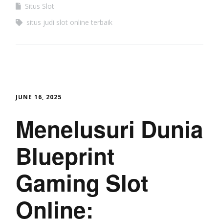
Situs Slot
situs judi slot online terbaik
JUNE 16, 2025
Menelusuri Dunia
Blueprint
Gaming Slot
Online: