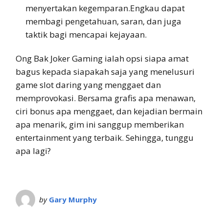
menyertakan kegemparan.Engkau dapat
membagi pengetahuan, saran, dan juga
taktik bagi mencapai kejayaan.
Ong Bak Joker Gaming ialah opsi siapa amat
bagus kepada siapakah saja yang menelusuri
game slot daring yang menggaet dan
memprovokasi. Bersama grafis apa menawan,
ciri bonus apa menggaet, dan kejadian bermain
apa menarik, gim ini sanggup memberikan
entertainment yang terbaik. Sehingga, tunggu
apa lagi?
by
Gary Murphy