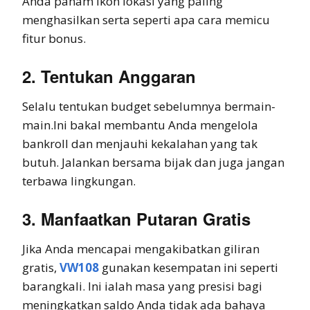
Anda paham ikon lokasi yang paling
menghasilkan serta seperti apa cara memicu
fitur bonus.
2. Tentukan Anggaran
Selalu tentukan budget sebelumnya bermain-
main.Ini bakal membantu Anda mengelola
bankroll dan menjauhi kekalahan yang tak
butuh. Jalankan bersama bijak dan juga jangan
terbawa lingkungan.
3. Manfaatkan Putaran Gratis
Jika Anda mencapai mengakibatkan giliran
gratis,
VW108
gunakan kesempatan ini seperti
barangkali. Ini ialah masa yang presisi bagi
meningkatkan saldo Anda tidak ada bahaya