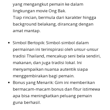
yang mengangkut pemain ke dalam
lingkungan movie Ong Bak.
Tiap rincian, bermula dari karakter hingga
background belakang, dirancang dengan
amat mantap.
Simbol Bertopik: Simbol-simbol dalam
permainan ini terinspirasi oleh unsur-unsur
tradisi Thailand, mencakup seni bela sendiri,
makanan, dan juga tradisi lokal. Ini
menyampaikan nuansa autentik siapa
menggembirakan bagi pemain.
Bonus yang Menarik: Gim ini memberikan
bermacam-macam bonus dan fitur istimewa
apa bisa meningkatkan peluang pemain
guna berhasil.