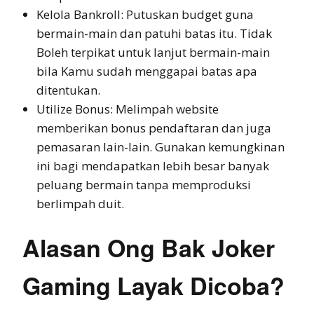
Kelola Bankroll: Putuskan budget guna
bermain-main dan patuhi batas itu. Tidak
Boleh terpikat untuk lanjut bermain-main
bila Kamu sudah menggapai batas apa
ditentukan.
Utilize Bonus: Melimpah website
memberikan bonus pendaftaran dan juga
pemasaran lain-lain. Gunakan kemungkinan
ini bagi mendapatkan lebih besar banyak
peluang bermain tanpa memproduksi
berlimpah duit.
Alasan Ong Bak Joker
Gaming Layak Dicoba?