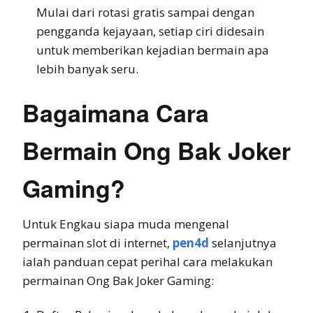
Mulai dari rotasi gratis sampai dengan
pengganda kejayaan, setiap ciri didesain
untuk memberikan kejadian bermain apa
lebih banyak seru.
Bagaimana Cara
Bermain Ong Bak Joker
Gaming?
Untuk Engkau siapa muda mengenal
permainan slot di internet,
pen4d
selanjutnya
ialah panduan cepat perihal cara melakukan
permainan Ong Bak Joker Gaming: