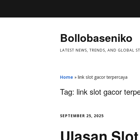
Bollobaseniko
LATEST NEWS, TRENDS, AND GLOBAL S
Home
»
link slot gacor terpercaya
Tag:
link slot gacor terp
SEPTEMBER 25, 2025
Ulasan Slo