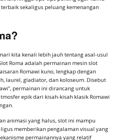
terbaik sekaligus peluang kemenangan
oma?
ri kita kenali lebih jauh tentang asal-usul
 Slot Roma adalah permainan mesin slot
kekaisaran Romawi kuno, lengkap dengan
h, laurel, gladiator, dan koloseum. Disebut
awi”, permainan ini dirancang untuk
sfer epik dari kisah-kisah klasik Romawi
ngan.
n animasi yang halus, slot ini mampu
aligus memberikan pengalaman visual yang
mekanisme permainannya yang relatif