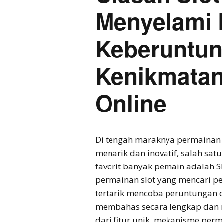
Menyelami 
Keberuntun
Kenikmatan
Online
Di tengah maraknya permainan 
menarik dan inovatif, salah sat
favorit banyak pemain adalah 
permainan slot yang mencari p
tertarik mencoba peruntungan di
membahas secara lengkap dan 
dari fitur unik, mekanisme perm