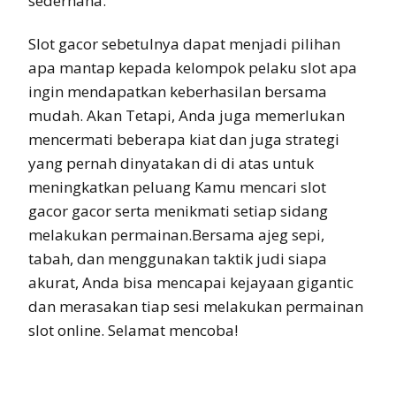
sederhana.
Slot gacor sebetulnya dapat menjadi pilihan
apa mantap kepada kelompok pelaku slot apa
ingin mendapatkan keberhasilan bersama
mudah. Akan Tetapi, Anda juga memerlukan
mencermati beberapa kiat dan juga strategi
yang pernah dinyatakan di di atas untuk
meningkatkan peluang Kamu mencari slot
gacor gacor serta menikmati setiap sidang
melakukan permainan.Bersama ajeg sepi,
tabah, dan menggunakan taktik judi siapa
akurat, Anda bisa mencapai kejayaan gigantic
dan merasakan tiap sesi melakukan permainan
slot online. Selamat mencoba!