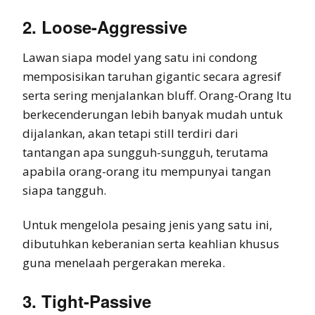
2. Loose-Aggressive
Lawan siapa model yang satu ini condong
memposisikan taruhan gigantic secara agresif
serta sering menjalankan bluff. Orang-Orang Itu
berkecenderungan lebih banyak mudah untuk
dijalankan, akan tetapi still terdiri dari
tantangan apa sungguh-sungguh, terutama
apabila orang-orang itu mempunyai tangan
siapa tangguh.
Untuk mengelola pesaing jenis yang satu ini,
dibutuhkan keberanian serta keahlian khusus
guna menelaah pergerakan mereka.
3. Tight-Passive