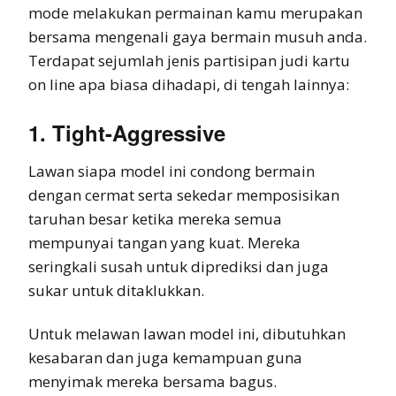
mode melakukan permainan kamu merupakan
bersama mengenali gaya bermain musuh anda.
Terdapat sejumlah jenis partisipan judi kartu
on line apa biasa dihadapi, di tengah lainnya:
1. Tight-Aggressive
Lawan siapa model ini condong bermain
dengan cermat serta sekedar memposisikan
taruhan besar ketika mereka semua
mempunyai tangan yang kuat. Mereka
seringkali susah untuk diprediksi dan juga
sukar untuk ditaklukkan.
Untuk melawan lawan model ini, dibutuhkan
kesabaran dan juga kemampuan guna
menyimak mereka bersama bagus.