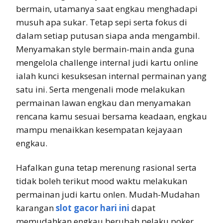
bermain, utamanya saat engkau menghadapi
musuh apa sukar. Tetap sepi serta fokus di
dalam setiap putusan siapa anda mengambil.
Menyamakan style bermain-main anda guna
mengelola challenge internal judi kartu online
ialah kunci kesuksesan internal permainan yang
satu ini. Serta mengenali mode melakukan
permainan lawan engkau dan menyamakan
rencana kamu sesuai bersama keadaan, engkau
mampu menaikkan kesempatan kejayaan
engkau.
Hafalkan guna tetap merenung rasional serta
tidak boleh terikut mood waktu melakukan
permainan judi kartu onlen. Mudah-Mudahan
karangan
slot gacor hari ini
dapat
memudahkan engkau berubah pelaku poker