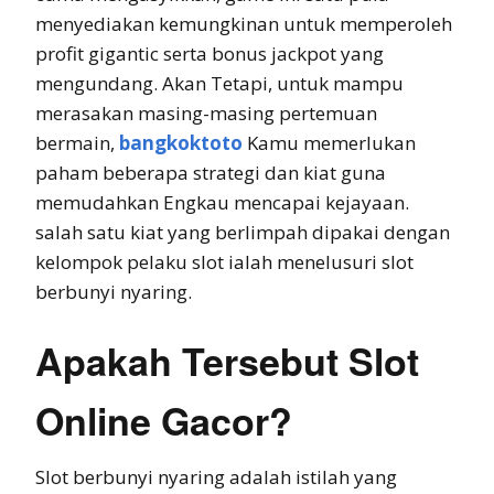
menyediakan kemungkinan untuk memperoleh
profit gigantic serta bonus jackpot yang
mengundang. Akan Tetapi, untuk mampu
merasakan masing-masing pertemuan
bermain,
bangkoktoto
Kamu memerlukan
paham beberapa strategi dan kiat guna
memudahkan Engkau mencapai kejayaan.
salah satu kiat yang berlimpah dipakai dengan
kelompok pelaku slot ialah menelusuri slot
berbunyi nyaring.
Apakah Tersebut Slot
Online Gacor?
Slot berbunyi nyaring adalah istilah yang