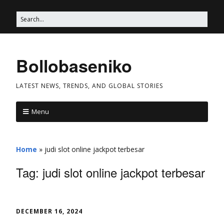
Bollobaseniko
LATEST NEWS, TRENDS, AND GLOBAL STORIES
Menu
Home
»
judi slot online jackpot terbesar
Tag:
judi slot online jackpot terbesar
DECEMBER 16, 2024