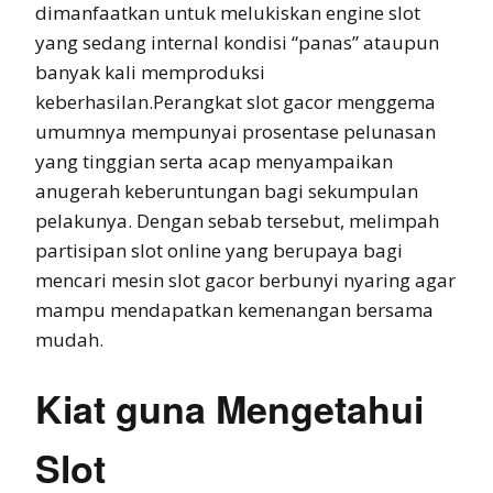
dimanfaatkan untuk melukiskan engine slot
yang sedang internal kondisi “panas” ataupun
banyak kali memproduksi
keberhasilan.Perangkat slot gacor menggema
umumnya mempunyai prosentase pelunasan
yang tinggian serta acap menyampaikan
anugerah keberuntungan bagi sekumpulan
pelakunya. Dengan sebab tersebut, melimpah
partisipan slot online yang berupaya bagi
mencari mesin slot gacor berbunyi nyaring agar
mampu mendapatkan kemenangan bersama
mudah.
Kiat guna Mengetahui
Slot