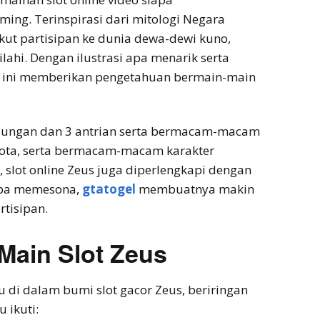
g. Terinspirasi dari mitologi Negara
ut partisipan ke dunia dewa-dewi kuno,
lahi. Dengan ilustrasi apa menarik serta
t ini memberikan pengetahuan bermain-main
ungan dan 3 antrian serta bermacam-macam
kota, serta bermacam-macam karakter
, slot online Zeus juga diperlengkapi dengan
apa memesona,
gtatogel
membuatnya makin
tisipan.
Main Slot Zeus
di dalam bumi slot gacor Zeus, beriringan
 ikuti: