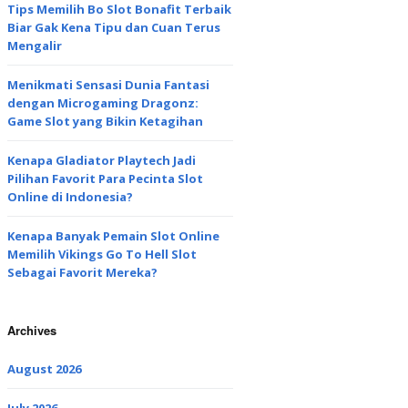
Tips Memilih Bo Slot Bonafit Terbaik
Biar Gak Kena Tipu dan Cuan Terus
Mengalir
Menikmati Sensasi Dunia Fantasi
dengan Microgaming Dragonz:
Game Slot yang Bikin Ketagihan
Kenapa Gladiator Playtech Jadi
Pilihan Favorit Para Pecinta Slot
Online di Indonesia?
Kenapa Banyak Pemain Slot Online
Memilih Vikings Go To Hell Slot
Sebagai Favorit Mereka?
Archives
August 2026