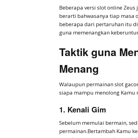
Beberapa versi slot online Zeus
berarti bahwasanya tiap masa 
beberapa dari pertaruhan itu d
guna memenangkan keberuntung
Taktik guna Me
Menang
Walaupun permainan slot gacor 
siapa mampu menolong Kamu m
1. Kenali Gim
Sebelum memulai bermain, sedi
permainan.Bertambah Kamu ken