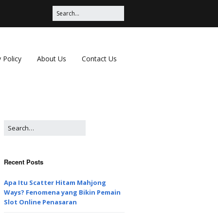
 Policy
About Us
Contact Us
Recent Posts
Apa Itu Scatter Hitam Mahjong
Ways? Fenomena yang Bikin Pemain
Slot Online Penasaran