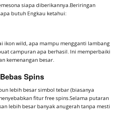
emesona siapa diberikannya.Beriringan
g apa butuh Engkau ketahui:
ai ikon wild, apa mampu mengganti lambang
at campuran apa berhasil. Ini memperbaiki
an kemenangan besar.
a Bebas Spins
un lebih besar simbol tebar (biasanya
 menyebabkan fitur free spins.Selama putaran
kan lebih besar banyak anugerah tanpa mesti