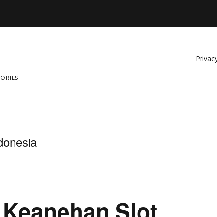
Privacy
TORIES
ndonesia
 Keanehan Slot