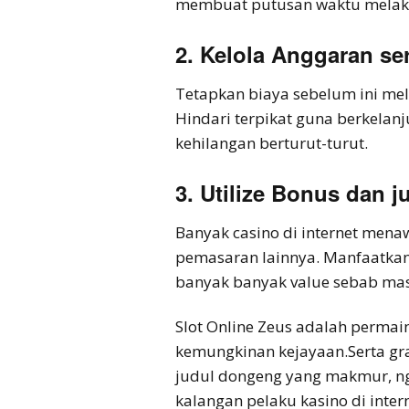
membuat putusan waktu melak
2. Kelola Anggaran ser
Tetapkan biaya sebelum ini mel
Hindari terpikat guna berkelan
kehilangan berturut-turut.
3. Utilize Bonus dan 
Banyak casino di internet men
pemasaran lainnya. Manfaatkan
banyak banyak value sebab mas
Slot Online Zeus adalah permai
kemungkinan kejayaan.Serta gr
judul dongeng yang makmur, ng
kalangan pelaku kasino di intern