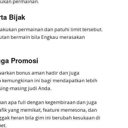
ukan permainan.
ta Bijak
akukan permainan dan patuhi limit tersebut.
jutan bermain bila Engkau merasakan
juga Promosi
awarkan bonus aman hadir dan juga
 kemungkinan ini bagi mendapatkan lebih
ing-masing judi Anda.
nan apa full dengan kegembiraan dan juga
afik yang memikat, feature memesona, dan
gak heran bila gim ini berubah kesukaan di
et.