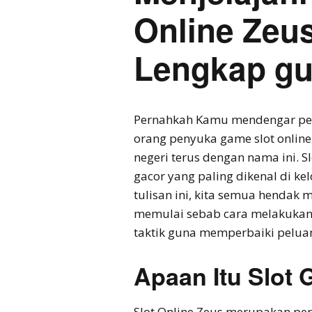
Online Zeu
Lengkap g
Pernahkah Kamu mendengar peri
orang penyuka game slot online
negeri terus dengan nama ini. S
gacor yang paling dikenal di k
tulisan ini, kita semua hendak 
memulai sebab cara melakukan 
taktik guna memperbaiki pelua
Apaan Itu Slot
Slot Online Zeus merupakan per