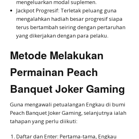
mengeluarkan modal suplemen.
Jackpot Progresif: Terletak peluang guna
mengalahkan hadiah besar progresif siapa
terus bertambah seiring dengan pertaruhan
yang dikerjakan dengan para pelaku.
Metode Melakukan
Permainan Peach
Banquet Joker Gaming
Guna mengawali petualangan Engkau di bumi
Peach Banquet Joker Gaming, selanjutnya ialah
tahapan yang perlu diikuti:
Daftar dan Enter: Pertama-tama, Engkau