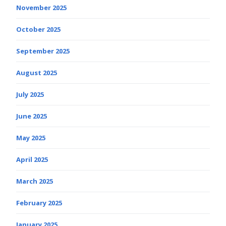
November 2025
October 2025
September 2025
August 2025
July 2025
June 2025
May 2025
April 2025
March 2025
February 2025
January 2025