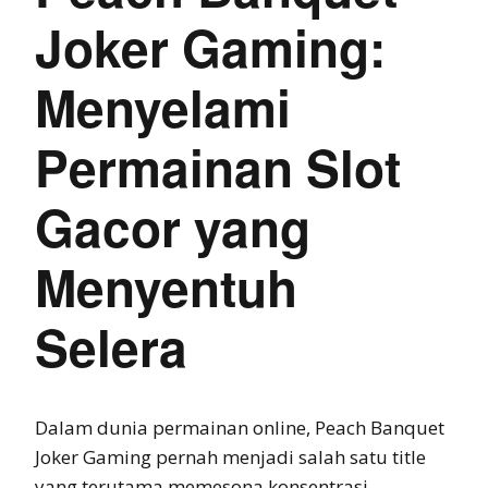
Joker Gaming:
Menyelami
Permainan Slot
Gacor yang
Menyentuh
Selera
Dalam dunia permainan online, Peach Banquet
Joker Gaming pernah menjadi salah satu title
yang terutama memesona konsentrasi