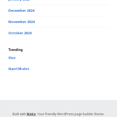
December 2024
November 2024
October 2024
Trending
Slot
ikan138 slot
Built with
Make
. Your friendly WordPress page builder theme.