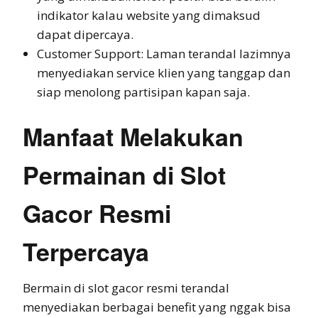
indikator kalau website yang dimaksud
dapat dipercaya.
Customer Support: Laman terandal lazimnya
menyediakan service klien yang tanggap dan
siap menolong partisipan kapan saja.
Manfaat Melakukan
Permainan di Slot
Gacor Resmi
Terpercaya
Bermain di slot gacor resmi terandal
menyediakan berbagai benefit yang nggak bisa