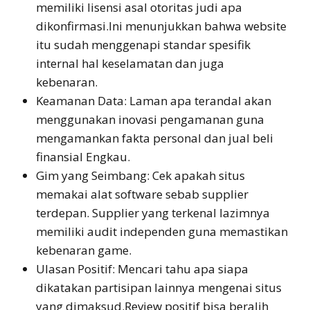
memiliki lisensi asal otoritas judi apa
dikonfirmasi.Ini menunjukkan bahwa website
itu sudah menggenapi standar spesifik
internal hal keselamatan dan juga
kebenaran.
Keamanan Data: Laman apa terandal akan
menggunakan inovasi pengamanan guna
mengamankan fakta personal dan jual beli
finansial Engkau.
Gim yang Seimbang: Cek apakah situs
memakai alat software sebab supplier
terdepan. Supplier yang terkenal lazimnya
memiliki audit independen guna memastikan
kebenaran game.
Ulasan Positif: Mencari tahu apa siapa
dikatakan partisipan lainnya mengenai situs
yang dimaksud.Review positif bisa beralih