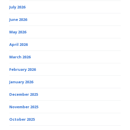
July 2026
June 2026
May 2026
April 2026
March 2026
February 2026
January 2026
December 2025
November 2025
October 2025