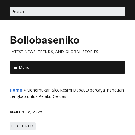
Bollobaseniko
LATEST NEWS, TRENDS, AND GLOBAL STORIES
Menu
Home
»
Menemukan Slot Resmi Dapat Dipercaya: Panduan
Lengkap untuk Pelaku Cerdas
MARCH 18, 2025
FEATURED