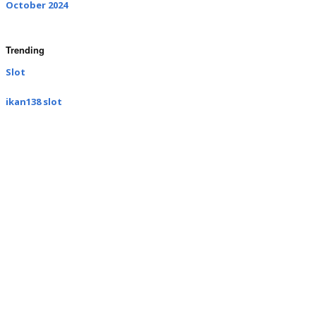
October 2024
Trending
Slot
ikan138 slot