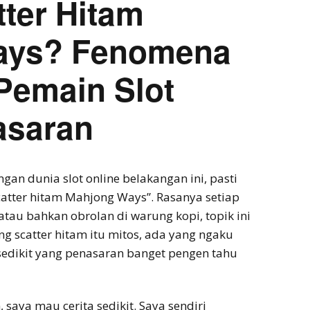
tter Hitam
ays? Fenomena
Pemain Slot
asaran
an dunia slot online belakangan ini, pasti
scatter hitam Mahjong Ways”. Rasanya setiap
tau bahkan obrolan di warung kopi, topik ini
ng scatter hitam itu mitos, ada yang ngaku
sedikit yang penasaran banget pengen tahu
 saya mau cerita sedikit. Saya sendiri