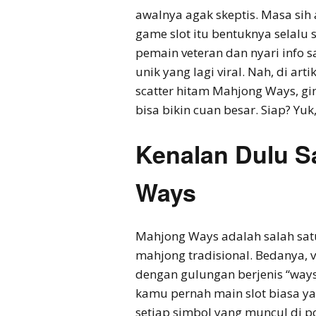
awalnya agak skeptis. Masa sih 
game slot itu bentuknya selalu
pemain veteran dan nyari info 
unik yang lagi viral. Nah, di arti
scatter hitam Mahjong Ways, g
bisa bikin cuan besar. Siap? Yuk,
Kenalan Dulu 
Ways
Mahjong Ways adalah salah satu 
mahjong tradisional. Bedanya, 
dengan gulungan berjenis “ways
kamu pernah main slot biasa y
setiap simbol yang muncul di po