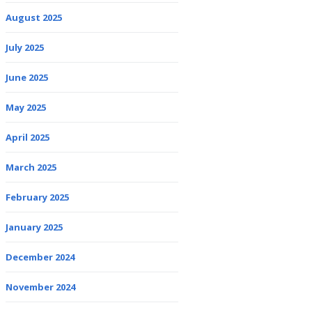
August 2025
July 2025
June 2025
May 2025
April 2025
March 2025
February 2025
January 2025
December 2024
November 2024