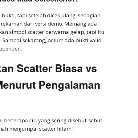
kti, tapi setelah dicek ulang, sebagian
il rekaman dari versi demo. Memang ada
n simbol scatter berwarna gelap, tapi itu
ch. Sampai sekarang, belum ada bukti valid
dependen.
n Scatter Biasa vs
(Menurut Pengalaman
ni beberapa ciri yang sering disebut-sebut
ah menjumpai scatter hitam: