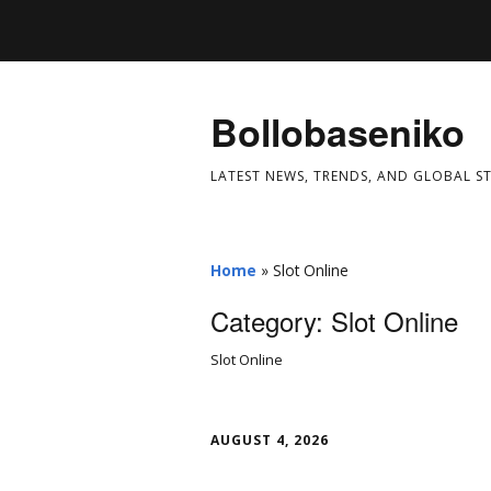
Bollobaseniko
LATEST NEWS, TRENDS, AND GLOBAL S
Home
»
Slot Online
Category:
Slot Online
Slot Online
AUGUST 4, 2026