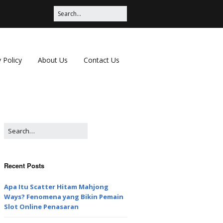
 Policy
About Us
Contact Us
Recent Posts
Apa Itu Scatter Hitam Mahjong
Ways? Fenomena yang Bikin Pemain
Slot Online Penasaran