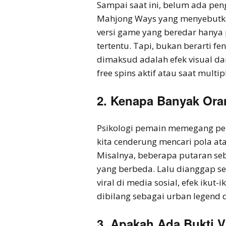
Sampai saat ini, belum ada p
Mahjong Ways yang menyebutka
versi game yang beredar hanya 
tertentu. Tapi, bukan berarti fe
dimaksud adalah efek visual dari
free spins aktif atau saat multip
2. Kenapa Banyak Ora
Psikologi pemain memegang per
kita cenderung mencari pola at
Misalnya, beberapa putaran se
yang berbeda. Lalu dianggap seb
viral di media sosial, efek ikut-
dibilang sebagai urban legend di
3. Apakah Ada Bukti 