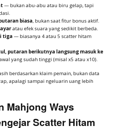
at
— bukan abu-abu atau biru gelap, tapi
dasi.
 putaran biasa
, bukan saat fitur bonus aktif.
layar
atau efek suara yang sedikit berbeda.
i tiga
— biasanya 4 atau 5 scatter hitam
ul, putaran berikutnya langsung masuk ke
wal yang sudah tinggi (misal x5 atau x10).
masih berdasarkan klaim pemain, bukan data
arap, apalagi sampai ngeluarin uang lebih
in Mahjong Ways
ngejar Scatter Hitam