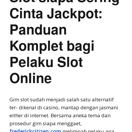
Cinta Jackpot:
Panduan
Komplet bagi
Pelaku Slot
Online
Gim slot sudah menjadi salah satu alternatif
ter- dikenal di casino, mantap dengan jasmani
either di internet. Bersama aneka tema dan
prosedur gim siapa menggaet,
frederickcitizen.com
melimpah pelaku apa