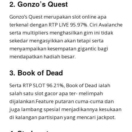
2. Gonzo’s Quest
Gonzo’s Quest merupakan slot online apa
terkenal dengan RTP LIVE 95.97%. Ciri Avalanche
serta multipliers menghasilkan gim ini tidak
sekedar mengasyikkan akan tetapi serta
menyampaikan kesempatan gigantic bagi
mendapatkan hadiah besar.
3. Book of Dead
Serta RTP SLOT 96.21%, Book of Dead ialah
salah satu slot gacor apa ter- melimpah
dijalankan.Feature putaran cuma-cuma dan
juga lambang spesial menjadikannya kesukaan
di kalangan partisipan yang mencari jackpot.