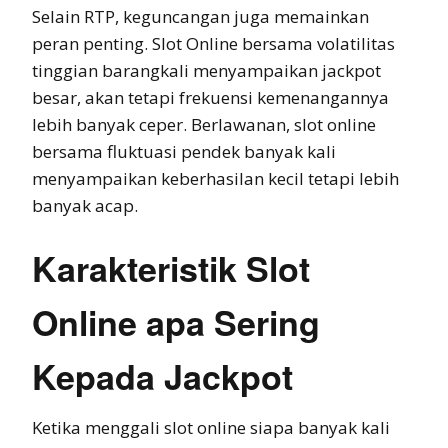
Selain RTP, keguncangan juga memainkan
peran penting. Slot Online bersama volatilitas
tinggian barangkali menyampaikan jackpot
besar, akan tetapi frekuensi kemenangannya
lebih banyak ceper. Berlawanan, slot online
bersama fluktuasi pendek banyak kali
menyampaikan keberhasilan kecil tetapi lebih
banyak acap.
Karakteristik Slot
Online apa Sering
Kepada Jackpot
Ketika menggali slot online siapa banyak kali