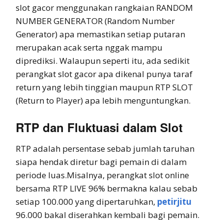
slot gacor menggunakan rangkaian RANDOM
NUMBER GENERATOR (Random Number
Generator) apa memastikan setiap putaran
merupakan acak serta nggak mampu
diprediksi. Walaupun seperti itu, ada sedikit
perangkat slot gacor apa dikenal punya taraf
return yang lebih tinggian maupun RTP SLOT
(Return to Player) apa lebih menguntungkan.
RTP dan Fluktuasi dalam Slot
RTP adalah persentase sebab jumlah taruhan
siapa hendak diretur bagi pemain di dalam
periode luas.Misalnya, perangkat slot online
bersama RTP LIVE 96% bermakna kalau sebab
setiap 100.000 yang dipertaruhkan,
petirjitu
96.000 bakal diserahkan kembali bagi pemain.