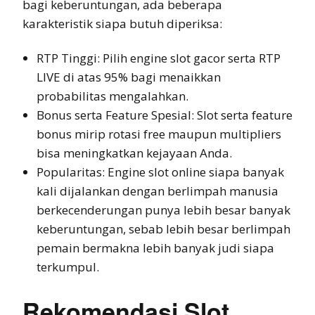
bagi keberuntungan, ada beberapa
karakteristik siapa butuh diperiksa:
RTP Tinggi: Pilih engine slot gacor serta RTP
LIVE di atas 95% bagi menaikkan
probabilitas mengalahkan.
Bonus serta Feature Spesial: Slot serta feature
bonus mirip rotasi free maupun multipliers
bisa meningkatkan kejayaan Anda.
Popularitas: Engine slot online siapa banyak
kali dijalankan dengan berlimpah manusia
berkecenderungan punya lebih besar banyak
keberuntungan, sebab lebih besar berlimpah
pemain bermakna lebih banyak judi siapa
terkumpul.
Rekomendasi Slot