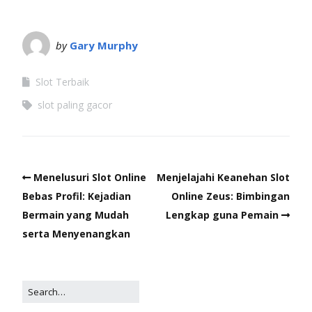
by
Gary Murphy
Slot Terbaik
slot paling gacor
Menelusuri Slot Online
Menjelajahi Keanehan Slot
Bebas Profil: Kejadian
Online Zeus: Bimbingan
Bermain yang Mudah
Lengkap guna Pemain
serta Menyenangkan