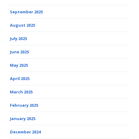
September 2025
August 2025
July 2025
June 2025
May 2025
April 2025
March 2025
February 2025
January 2025
December 2024