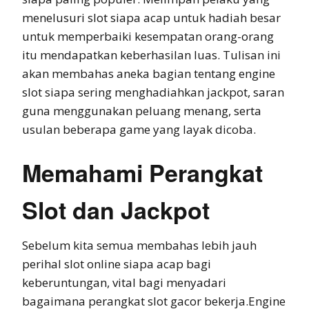
menelusuri slot siapa acap untuk hadiah besar
untuk memperbaiki kesempatan orang-orang
itu mendapatkan keberhasilan luas. Tulisan ini
akan membahas aneka bagian tentang engine
slot siapa sering menghadiahkan jackpot, saran
guna menggunakan peluang menang, serta
usulan beberapa game yang layak dicoba.
Memahami Perangkat
Slot dan Jackpot
Sebelum kita semua membahas lebih jauh
perihal slot online siapa acap bagi
keberuntungan, vital bagi menyadari
bagaimana perangkat slot gacor bekerja.Engine