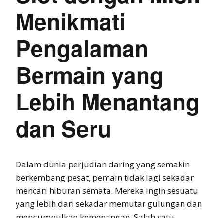
Menikmati
Pengalaman
Bermain yang
Lebih Menantang
dan Seru
Dalam dunia perjudian daring yang semakin
berkembang pesat, pemain tidak lagi sekadar
mencari hiburan semata. Mereka ingin sesuatu
yang lebih dari sekadar memutar gulungan dan
mengumpulkan kemenangan. Salah satu