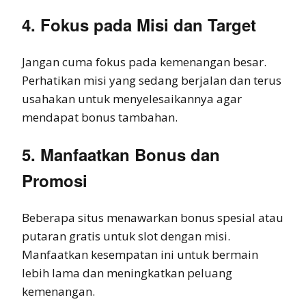
4. Fokus pada Misi dan Target
Jangan cuma fokus pada kemenangan besar.
Perhatikan misi yang sedang berjalan dan terus
usahakan untuk menyelesaikannya agar
mendapat bonus tambahan.
5. Manfaatkan Bonus dan
Promosi
Beberapa situs menawarkan bonus spesial atau
putaran gratis untuk slot dengan misi.
Manfaatkan kesempatan ini untuk bermain
lebih lama dan meningkatkan peluang
kemenangan.