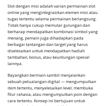
Slot dengan misi adalah varian permainan slot
online yang mengintegrasikan elemen misi atau
tugas tertentu selama permainan berlangsung.
Tidak hanya cukup memutar gulungan dan
berharap mendapatkan kombinasi simbol yang
menang, pemain juga dihadapkan pada
berbagai tantangan dan target yang harus
diselesaikan untuk mendapatkan hadiah
tambahan, bonus, atau keuntungan spesial
lainnya.
Bayangkan bermain sambil menjalankan
sebuah petualangan digital — mengumpulkan
item tertentu, menyelesaikan level, membuka
fitur rahasia, atau mengumpulkan poin dengan
cara tertentu. Konsep ini bertujuan untuk