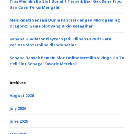
Tips Memilih Bo Slot Bonafit Terbaik Biar Gak Kena Tipu
dan Cuan Terus Mengalir
Menikmati Sensasi Dunia Fantasi dengan Microgaming
Dragonz: Game Slot yang Bikin Ketagihan
Kenapa Gladiator Playtech Jadi Pilihan Favorit Para
Pecinta Slot Online di Indonesia?
Kenapa Banyak Pemain Slot Online Memilih Vikings Go To
Hell Slot Sebagai Favorit Mereka?
Archives
August 2026
July 2026
June 2026
May 2026