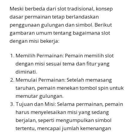
Meski berbeda dari slot tradisional, konsep
dasar permainan tetap berlandaskan
penggunaan gulungan dan simbol. Berikut
gambaran umum tentang bagaimana slot
dengan misi bekerja:
Memilih Permainan: Pemain memilih slot
dengan misi sesuai tema dan fitur yang
diminati.
Memulai Permainan: Setelah memasang
taruhan, pemain menekan tombol spin untuk
memutar gulungan.
Tujuan dan Misi: Selama permainan, pemain
harus menyelesaikan misi yang sedang
berjalan, seperti mengumpulkan simbol
tertentu, mencapai jumlah kemenangan