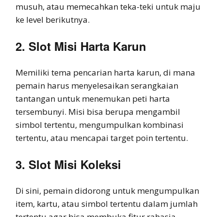
musuh, atau memecahkan teka-teki untuk maju
ke level berikutnya.
2. Slot Misi Harta Karun
Memiliki tema pencarian harta karun, di mana
pemain harus menyelesaikan serangkaian
tantangan untuk menemukan peti harta
tersembunyi. Misi bisa berupa mengambil
simbol tertentu, mengumpulkan kombinasi
tertentu, atau mencapai target poin tertentu.
3. Slot Misi Koleksi
Di sini, pemain didorong untuk mengumpulkan
item, kartu, atau simbol tertentu dalam jumlah
tertentu agar bisa membuka fitur rahasia,