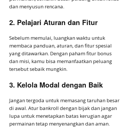
dan menyusun rencana.
2. Pelajari Aturan dan Fitur
Sebelum memulai, luangkan waktu untuk
membaca panduan, aturan, dan fitur spesial
yang ditawarkan. Dengan paham fitur bonus
dan misi, kamu bisa memanfaatkan peluang
tersebut sebaik mungkin.
3. Kelola Modal dengan Baik
Jangan tergoda untuk memasang taruhan besar
di awal. Atur bankroll dengan bijak dan jangan
lupa untuk menetapkan batas kerugian agar
permainan tetap menyenangkan dan aman.