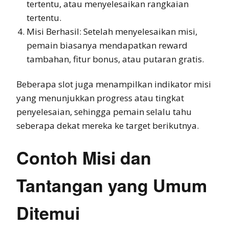
tertentu, atau menyelesaikan rangkaian
tertentu.
Misi Berhasil: Setelah menyelesaikan misi,
pemain biasanya mendapatkan reward
tambahan, fitur bonus, atau putaran gratis.
Beberapa slot juga menampilkan indikator misi
yang menunjukkan progress atau tingkat
penyelesaian, sehingga pemain selalu tahu
seberapa dekat mereka ke target berikutnya.
Contoh Misi dan
Tantangan yang Umum
Ditemui