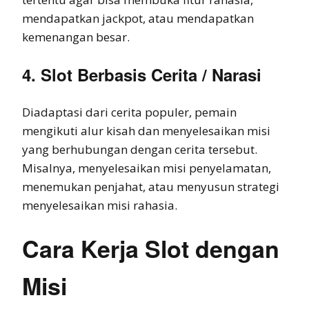
mendapatkan jackpot, atau mendapatkan
kemenangan besar.
4. Slot Berbasis Cerita / Narasi
Diadaptasi dari cerita populer, pemain
mengikuti alur kisah dan menyelesaikan misi
yang berhubungan dengan cerita tersebut.
Misalnya, menyelesaikan misi penyelamatan,
menemukan penjahat, atau menyusun strategi
menyelesaikan misi rahasia.
Cara Kerja Slot dengan
Misi