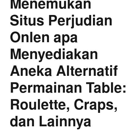
Menemukan
Situs Perjudian
Onlen apa
Menyediakan
Aneka Alternatif
Permainan Table:
Roulette, Craps,
dan Lainnya