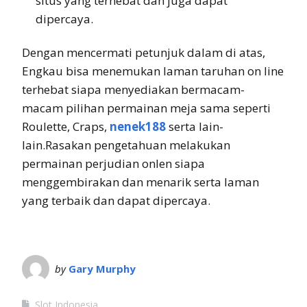
situs yang terhebat dan juga dapat
dipercaya.
Dengan mencermati petunjuk dalam di atas,
Engkau bisa menemukan laman taruhan on line
terhebat siapa menyediakan bermacam-
macam pilihan permainan meja sama seperti
Roulette, Craps,
nenek188
serta lain-
lain.Rasakan pengetahuan melakukan
permainan perjudian onlen siapa
menggembirakan dan menarik serta laman
yang terbaik dan dapat dipercaya.
by
Gary Murphy
Slot Indonesia