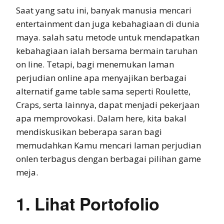
Saat yang satu ini, banyak manusia mencari
entertainment dan juga kebahagiaan di dunia
maya. salah satu metode untuk mendapatkan
kebahagiaan ialah bersama bermain taruhan
on line. Tetapi, bagi menemukan laman
perjudian online apa menyajikan berbagai
alternatif game table sama seperti Roulette,
Craps, serta lainnya, dapat menjadi pekerjaan
apa memprovokasi. Dalam here, kita bakal
mendiskusikan beberapa saran bagi
memudahkan Kamu mencari laman perjudian
onlen terbagus dengan berbagai pilihan game
meja.
1. Lihat Portofolio