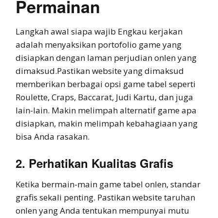
Permainan
Langkah awal siapa wajib Engkau kerjakan
adalah menyaksikan portofolio game yang
disiapkan dengan laman perjudian onlen yang
dimaksud.Pastikan website yang dimaksud
memberikan berbagai opsi game tabel seperti
Roulette, Craps, Baccarat, Judi Kartu, dan juga
lain-lain. Makin melimpah alternatif game apa
disiapkan, makin melimpah kebahagiaan yang
bisa Anda rasakan.
2. Perhatikan Kualitas Grafis
Ketika bermain-main game tabel onlen, standar
grafis sekali penting. Pastikan website taruhan
onlen yang Anda tentukan mempunyai mutu