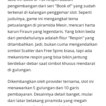
pengembangan dari seri "Book of" yang sudah
terkenal di kalangan penggemar slot. Seperti
judulnya, game ini mengangkat tema
petualangan di piramida Mesir, mencari harta
karun Firaun yang legendaris. Yang bikin beda
dari pendahulunya adalah fitur "Respin" yang
ditambahkan. Jadi, bukan cuma mengandalkan
simbol Scatter dan Free Spins biasa, tapi ada
mekanisme respin yang bisa bikin jantung
berdebar-debar saat simbol khusus mendarat
di gulungan.
Dikembangkan oleh provider ternama, slot ini
menawarkan 5 gulungan dan 10 garis
pembayaran. Desainnya detail banget, mulai
dari latar belakang piramida yang megah