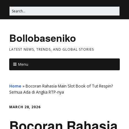
Bollobaseniko
LATEST NEWS, TRENDS, AND GLOBAL STORIES
Menu
Home
»
Bocoran Rahasia Main Slot Book of Tut Respin?
Semua Ada di Angka RTP-nya
MARCH 28, 2026
Bocoran Rahasia