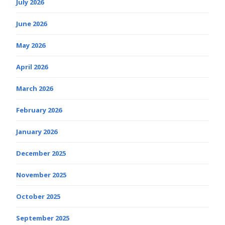
July 2026
June 2026
May 2026
April 2026
March 2026
February 2026
January 2026
December 2025
November 2025
October 2025
September 2025