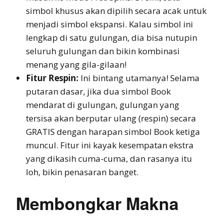
simbol khusus akan dipilih secara acak untuk
menjadi simbol ekspansi. Kalau simbol ini
lengkap di satu gulungan, dia bisa nutupin
seluruh gulungan dan bikin kombinasi
menang yang gila-gilaan!
Fitur Respin:
Ini bintang utamanya! Selama
putaran dasar, jika dua simbol Book
mendarat di gulungan, gulungan yang
tersisa akan berputar ulang (respin) secara
GRATIS dengan harapan simbol Book ketiga
muncul. Fitur ini kayak kesempatan ekstra
yang dikasih cuma-cuma, dan rasanya itu
loh, bikin penasaran banget.
Membongkar Makna