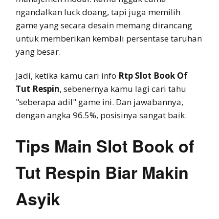
ngandalkan luck doang, tapi juga memilih
game yang secara desain memang dirancang
untuk memberikan kembali persentase taruhan
yang besar.
Jadi, ketika kamu cari info
Rtp Slot Book Of
Tut Respin
, sebenernya kamu lagi cari tahu
"seberapa adil" game ini. Dan jawabannya,
dengan angka 96.5%, posisinya sangat baik.
Tips Main Slot Book of
Tut Respin Biar Makin
Asyik