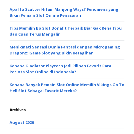
Apa Itu Scatter Hitam Mahjong Ways? Fenomena yang
Bikin Pemain Slot Online Penasaran
Tips Memilih Bo Slot Bonafit Terbaik Biar Gak Kena Tipu
dan Cuan Terus Mengalir
Menikmati Sensasi Dunia Fantasi dengan Microgaming
Dragonz: Game Slot yang Bikin Ketagihan
Kenapa Gladiator Playtech Jadi Pilihan Favorit Para
Pecinta Slot Online di Indonesia?
Kenapa Banyak Pemain Slot Online Memilih Vikings Go To
Hell Slot Sebagai Favorit Mereka?
Archives
August 2026