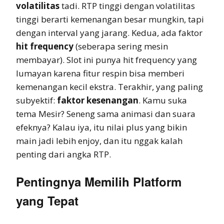
volatilitas
tadi. RTP tinggi dengan volatilitas
tinggi berarti kemenangan besar mungkin, tapi
dengan interval yang jarang. Kedua, ada faktor
hit frequency
(seberapa sering mesin
membayar). Slot ini punya hit frequency yang
lumayan karena fitur respin bisa memberi
kemenangan kecil ekstra. Terakhir, yang paling
subyektif:
faktor kesenangan
. Kamu suka
tema Mesir? Seneng sama animasi dan suara
efeknya? Kalau iya, itu nilai plus yang bikin
main jadi lebih enjoy, dan itu nggak kalah
penting dari angka RTP.
Pentingnya Memilih Platform
yang Tepat